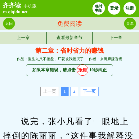
齐齐读
手机版
临时
登录
注册
书架
m.qiqidu.net
免费阅读
返回
菜单
上一章
查看最新章节
下一章
第二章：省时省力的赚钱
作品：重生九八不接盘，厂花被我揍哭了
作者：来碗麻辣香锅
如果本章错误，请点击
报错
10秒纠正
上一页
1
2
下—页
　　说完，张小凡看了一眼地上
摔倒的陈丽丽，“这件事我解释没