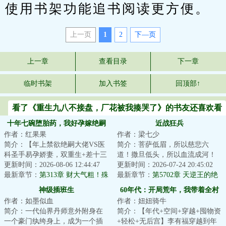
使用书架功能追书阅读更方便。
上一页
1
2
下—页
上一章
查看目录
下一章
临时书架
加入书签
回顶部↑
看了《重生九八不接盘，厂花被我揍哭了》的书友还喜欢看
十年七碗堕胎药，我好孕嫁绝嗣
近战狂兵
作者：红果果
作者：梁七少
他悔疯了
简介：【年上禁欲绝嗣大佬VS医
简介：菩萨低眉，所以慈悲六
科圣手易孕娇妻，双重生+差十三
道！撒旦低头，所以血流成河！
岁+打脸虐渣+渣夫火葬场】
更新时间：2026-08-06 12:44:47
以撒旦之名，专职杀戮，他要当
更新时间：2026-07-24 20:45:02
&lt;br/&gt; 苏婉...
最新章节：
第313章 财大气粗！殊
最强的那个男人！...
最新章节：
第5702章 天逆王的绝
不知是圈套
境！
神级插班生
60年代：开局荒年，我带着全村
作者：如墨似血
作者：妞妞骑牛
吃肉
简介：一代仙界丹师意外附身在
简介：【年代+空间+穿越+囤物资
一个豪门纨绔身上，成为一个插
+轻松+无后宫】李有福穿越到年