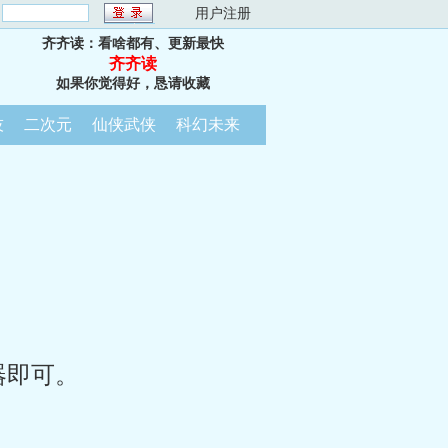
：
用户注册
齐齐读：看啥都有、更新最快
齐齐读
如果你觉得好，恳请收藏
技
二次元
仙侠武侠
科幻未来
器即可。