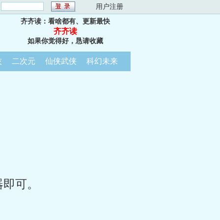
：
用户注册
齐齐读：看啥都有、更新最快
齐齐读
如果你觉得好，恳请收藏
技
二次元
仙侠武侠
科幻未来
器即可。