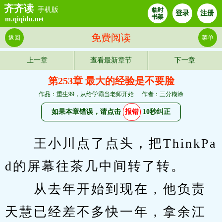
齐齐读
手机版
临时
登录
注册
书架
m.qiqidu.net
免费阅读
返回
菜单
上一章
查看最新章节
下一章
第253章 最大的经验是不要脸
作品：重生99，从给学霸当老师开始
作者：三分糊涂
如果本章错误，请点击
报错
10秒纠正
　　王小川点了点头，把ThinkPa
d的屏幕往茶几中间转了转。
　　从去年开始到现在，他负责
天慧已经差不多快一年，拿余江