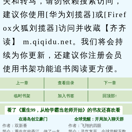
失和转马，请勿依赖搜索访问，
建议你使用[华为刘揽器]或[Firef
ox火狐刘揽器]访问并收蔵【齐齐
读】 m.qiqidu.net。我们将会持
续为你更新，还建议你注册会员
使用书架功能追书阅读更方便。
上一章
查看目录
下一章
临时书架
加入书签
回顶部↑
看了《重生99，从给学霸当老师开始》的书友还喜欢看
在港岛创立豪门
全球觉醒：开局加入聊天群
作者：双新番
作者：飞翔的四眼
简介：重生年的香江，做了一名
简介：灵气复苏，全球觉醒无数