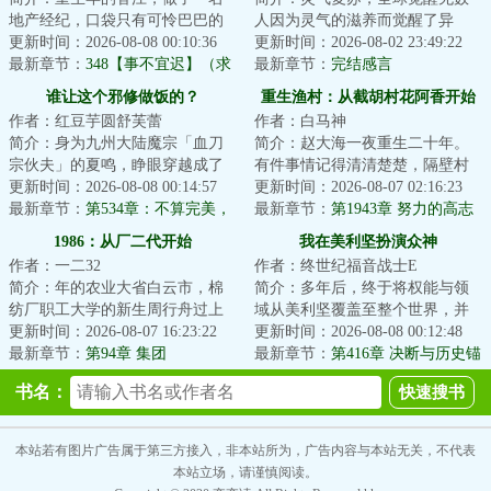
地产经纪，口袋只有可怜巴巴的
人因为灵气的滋养而觉醒了异
一点存款，吕百侨必须多赚钱，
更新时间：2026-08-08 00:10:36
能。有趣的是多数人都以为自己
更新时间：2026-08-02 23:49:22
努力积攒原始资...
最新章节：
348【事不宜迟】（求
才是唯一觉醒了异...
最新章节：
完结感言
订阅）
谁让这个邪修做饭的？
重生渔村：从截胡村花阿香开始
作者：红豆芋圆舒芙蕾
作者：白马神
简介：身为九州大陆魔宗「血刀
简介：赵大海一夜重生二十年。
宗伙夫」的夏鸣，睁眼穿越成了
有件事情记得清清楚楚，隔壁村
都市的一名烤肉店老板。此刻，
更新时间：2026-08-08 00:14:57
的村花阿香，贤良淑德，持家有
更新时间：2026-08-07 02:16:23
他正与名天南海...
最新章节：
第534章：不算完美，
道育儿有方，三...
最新章节：
第1943章 努力的高志
但藏着各种小心思的料理，一周
成？
1986：从厂二代开始
我在美利坚扮演众神
后直播赛正式开启！
作者：一二32
作者：终世纪福音战士E
简介：年的农业大省白云市，棉
简介：多年后，终于将权能与领
纺厂职工大学的新生周行舟过上
域从美利坚覆盖至整个世界，并
了别人羡慕不来的美好生活。若
更新时间：2026-08-07 16:23:22
向世界之外开始探索的林克，或
更新时间：2026-08-08 00:12:48
干年后有人问：...
最新章节：
第94章 集团
许会想起，与首...
最新章节：
第416章 决断与历史锚
点，后人的智慧与脱胎换骨的狩
书名：
刃
本站若有图片广告属于第三方接入，非本站所为，广告内容与本站无关，不代表
本站立场，请谨慎阅读。