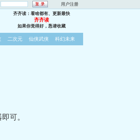
：
用户注册
齐齐读：看啥都有、更新最快
齐齐读
如果你觉得好，恳请收藏
技
二次元
仙侠武侠
科幻未来
器即可。