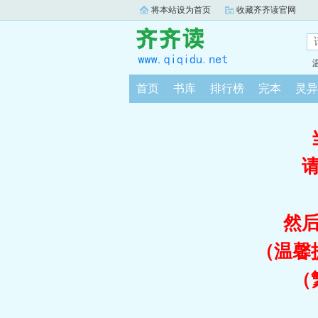
将本站设为首页
收藏齐齐读官网
首页
书库
排行榜
完本
灵异
然
（温馨
（