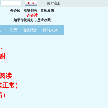
：
用户注册
齐齐读：看啥都有、更新最快
齐齐读
如果你觉得好，恳请收藏
技
二次元
仙侠武侠
科幻未来
…
谢
阅读
能正常）
后）