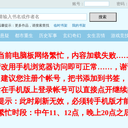
账号：
密码
温馨提示：更多作品，请搜索查找
临时书架
我的书架
悬疑
都市重生
历史军事
玄幻奇幻
女生言情
游戏竞
当前电脑板网络繁忙，内容加载失败…
请改用手机浏览器访问即可正常……，谢
建议您注册个帐号，把书添加到书签，
后在手机版上登录帐号可以直接点开继续
提示：此时刷新无效，必须转手机版才
繁忙时段：中午11、12点，晚上20点之