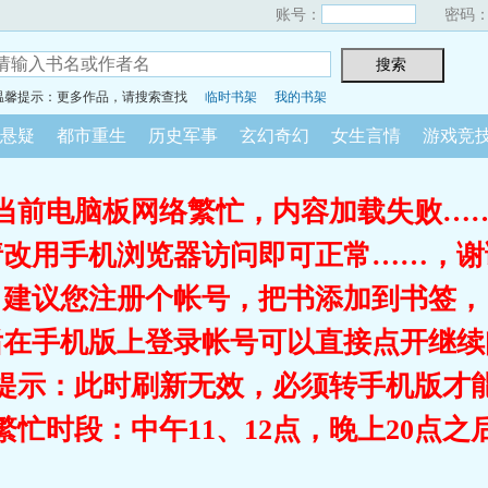
账号：
密码
温馨提示：更多作品，请搜索查找
临时书架
我的书架
悬疑
都市重生
历史军事
玄幻奇幻
女生言情
游戏竞
当前电脑板网络繁忙，内容加载失败…
请改用手机浏览器访问即可正常……，谢
建议您注册个帐号，把书添加到书签，
后在手机版上登录帐号可以直接点开继续
提示：此时刷新无效，必须转手机版才
繁忙时段：中午11、12点，晚上20点之