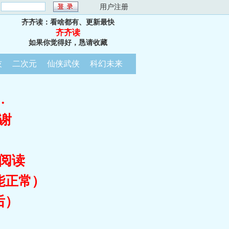
：
用户注册
齐齐读：看啥都有、更新最快
齐齐读
如果你觉得好，恳请收藏
技
二次元
仙侠武侠
科幻未来
…
谢
阅读
能正常）
后）