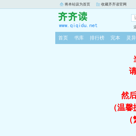
将本站设为首页
收藏齐齐读官网
首页
书库
排行榜
完本
灵异
然
（温馨
（