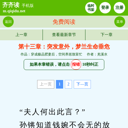
齐齐读
手机版
临时
登录
注册
书架
m.qiqidu.net
免费阅读
返回
菜单
上一章
查看最新章节
下一章
第十三章：突发意外，梦兰生命垂危
作品：穿成极品肥妻后，空间养崽致富忙
作者：羌溪水
如果本章错误，请点击
报错
10秒纠正
上一页
1
2
下—页
　　“夫人何出此言？”
　　孙锵知道钱婉不会无的放