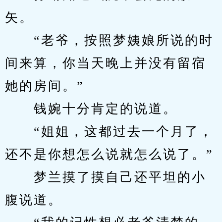
矢。
　　“老爷，按照梦姨娘所说的时
间来算，你当天晚上并没有留宿
她的房间。”
　　钱婉十分肯定的说道。
　　“姐姐，这都过去一个月了，
还不是你想怎么说就怎么说了。”
　　梦兰摸了摸自己还平坦的小
腹说道。