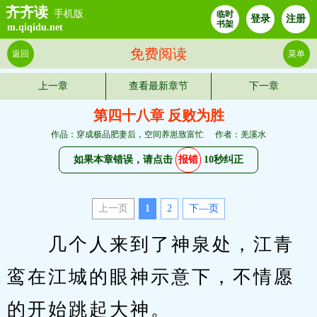
齐齐读
手机版
临时
登录
注册
书架
m.qiqidu.net
免费阅读
返回
菜单
上一章
查看最新章节
下一章
第四十八章 反败为胜
作品：穿成极品肥妻后，空间养崽致富忙
作者：羌溪水
如果本章错误，请点击
报错
10秒纠正
上一页
1
2
下—页
　　几个人来到了神泉处，江青
鸾在江城的眼神示意下，不情愿
的开始跳起大神。