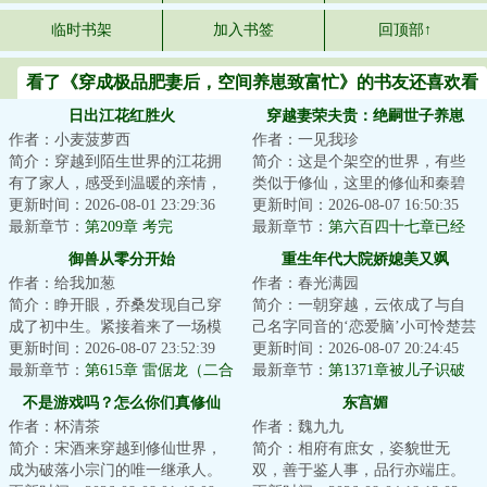
临时书架
加入书签
回顶部↑
看了《穿成极品肥妻后，空间养崽致富忙》的书友还喜欢看
日出江花红胜火
穿越妻荣夫贵：绝嗣世子养崽
作者：小麦菠萝西
作者：一见我珍
简介：穿越到陌生世界的江花拥
简介：这是个架空的世界，有些
有了家人，感受到温暖的亲情，
类似于修仙，这里的修仙和秦碧
全家人一起努力过上了富裕幸福
更新时间：2026-08-01 23:29:36
已知的完全不一样，这个世界以
更新时间：2026-08-07 16:50:35
快乐的日子。...
最新章节：
第209章 考完
福气、气运为主...
最新章节：
第六百四十七章已经
是戎世子妃了
御兽从零分开始
重生年代大院娇媳美又飒
作者：给我加葱
作者：春光满园
简介：睁开眼，乔桑发现自己穿
简介：一朝穿越，云依成了与自
成了初中生。紧接着来了一场模
己名字同音的‘恋爱脑’小可怜楚芸
拟考。毕业她怕了吗？她怕
更新时间：2026-08-07 23:52:39
一。原主不仅被人算计了工作，
更新时间：2026-08-07 20:24:45
了……这考的都什么...
最新章节：
第615章 雷倨龙（二合
还被人哄骗...
最新章节：
第1371章被儿子识破
一）
了
不是游戏吗？怎么你们真修仙
东宫媚
作者：杯清茶
作者：魏九九
啊！
简介：宋酒来穿越到修仙世界，
简介：相府有庶女，姿貌世无
成为破落小宗门的唯一继承人。
双，善于鉴人事，品行亦端庄。