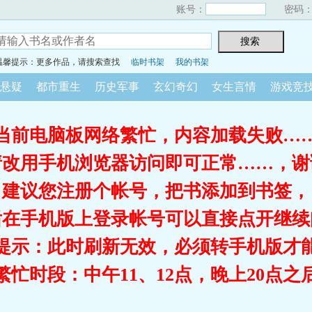
账号：
密码
温馨提示：更多作品，请搜索查找
临时书架
我的书架
悬疑
都市重生
历史军事
玄幻奇幻
女生言情
游戏竞
当前电脑板网络繁忙，内容加载失败…
请改用手机浏览器访问即可正常……，谢
建议您注册个帐号，把书添加到书签，
后在手机版上登录帐号可以直接点开继续
提示：此时刷新无效，必须转手机版才
繁忙时段：中午11、12点，晚上20点之