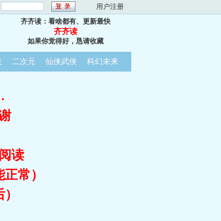
：
用户注册
齐齐读：看啥都有、更新最快
齐齐读
如果你觉得好，恳请收藏
技
二次元
仙侠武侠
科幻未来
…
谢
阅读
能正常）
后）