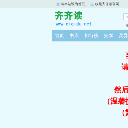
将本站设为首页
收藏齐齐读官网
首页
书库
排行榜
完本
灵异
然
（温馨
（