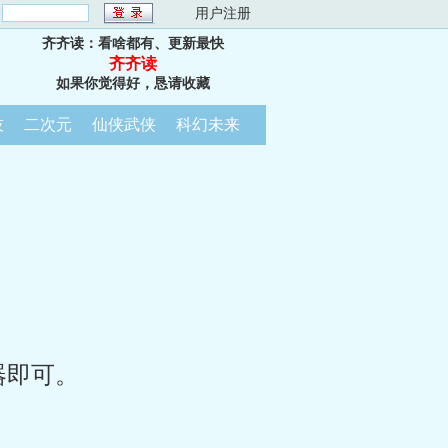
：
用户注册
齐齐读：看啥都有、更新最快
齐齐读
如果你觉得好，恳请收藏
技
二次元
仙侠武侠
科幻未来
器即可。