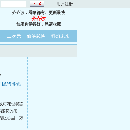
：
用户注册
齐齐读：看啥都有、更新最快
齐齐读
如果你觉得好，恳请收藏
技
二次元
仙侠武侠
科幻未来
中
 隐约浮现
钱可花也就罢
不能花的感
程煜心里一万