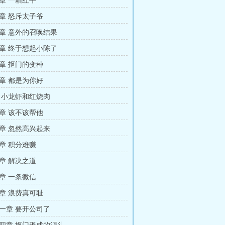
章 一箱红牛
章 怒斥太子爷
章 意外的召唤结果
章 终于想起小陈了
章 抠门的变种
章 都是为你好
 小龙虾和红烧肉
章 该不该帮他
章 忽然高兴起来
章 积分难赚
章 解决之道
章 一条微信
章 浪费真可耻
一章 要开公司了