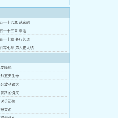
百一十六章 武家皓
百一十三章 牵连
百一十章 各行其道
百零七章 第六把火铳
我要降舱
增加五天生命
积分波动很大
 管路的愧疚
 讨价还价
 报菜名