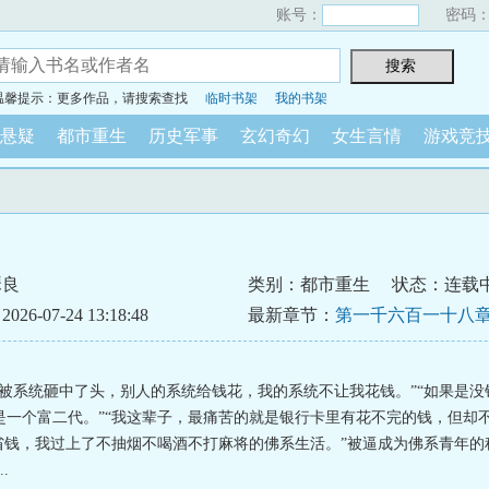
账号：
密码
温馨提示：更多作品，请搜索查找
临时书架
我的书架
悬疑
都市重生
历史军事
玄幻奇幻
女生言情
游戏竞
瑟良
类别：都市重生
状态：连载
6-07-24 13:18:48
最新章节：
第一千六百一十八章
的三贼
是被系统砸中了头，别人的系统给钱花，我的系统不让我花钱。”“如果是没
是一个富二代。”“我这辈子，最痛苦的就是银行卡里有花不完的钱，但却
了省钱，我过上了不抽烟不喝酒不打麻将的佛系生活。”被逼成为佛系青年的
.