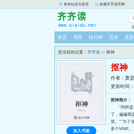
将本站设为首页
收藏齐齐读官网
首页
书库
排行榜
完本
灵异
您当前的位置：
齐齐读
-> 抠神
抠神
作者：萧
更新时间：202
抠神简介：
“同样
了，偏偏我
觉。”“为
多个MMP。..
加入书架