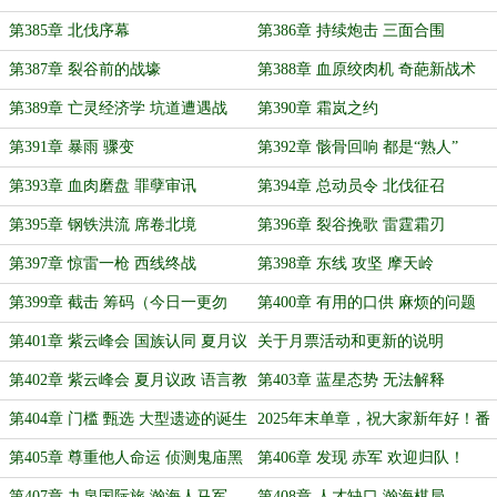
鹤，晚，约14:00）
燃
第385章 北伐序幕
第386章 持续炮击 三面合围
第387章 裂谷前的战壕
第388章 血原绞肉机 奇葩新战术
第389章 亡灵经济学 坑道遭遇战
第390章 霜岚之约
（勿等）
第391章 暴雨 骤变
第392章 骸骨回响 都是“熟人”
第393章 血肉磨盘 罪孽审讯
第394章 总动员令 北伐征召
第395章 钢铁洪流 席卷北境
第396章 裂谷挽歌 雷霆霜刃
第397章 惊雷一枪 西线终战
第398章 东线 攻坚 摩天岭
（晚……）
第399章 截击 筹码（今日一更勿
第400章 有用的口供 麻烦的问题
等）
（还在输液，一更）
第401章 紫云峰会 国族认同 夏月议
关于月票活动和更新的说明
政（一）
第402章 紫云峰会 夏月议政 语言教
第403章 蓝星态势 无法解释
育 （二）
第404章 门槛 甄选 大型遗迹的诞生
2025年末单章，祝大家新年好！番
外，抽奖，加闲聊——
第405章 尊重他人命运 侦测鬼庙黑
第406章 发现 赤军 欢迎归队！
雾
第407章 九泉国际旅 瀚海人马军
第408章 人才缺口 瀚海棋局