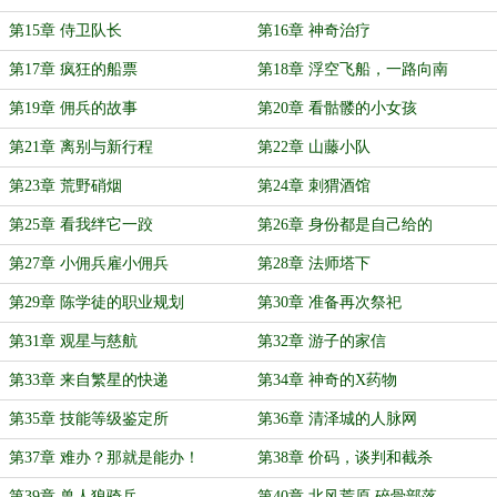
第15章 侍卫队长
第16章 神奇治疗
第17章 疯狂的船票
第18章 浮空飞船，一路向南
第19章 佣兵的故事
第20章 看骷髅的小女孩
第21章 离别与新行程
第22章 山藤小队
第23章 荒野硝烟
第24章 刺猬酒馆
第25章 看我绊它一跤
第26章 身份都是自己给的
第27章 小佣兵雇小佣兵
第28章 法师塔下
第29章 陈学徒的职业规划
第30章 准备再次祭祀
第31章 观星与慈航
第32章 游子的家信
第33章 来自繁星的快递
第34章 神奇的X药物
第35章 技能等级鉴定所
第36章 清泽城的人脉网
第37章 难办？那就是能办！
第38章 价码，谈判和截杀
第39章 兽人狼骑兵
第40章 北风荒原 碎骨部落