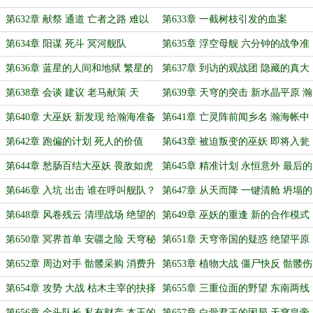
择
与瀚海的筹备
第632章 献祭 通道 亡者之路 难以
第633章 一截树枝引发的血案
抗拒的诱饵（月末求月票）
第634章 阳谋 死斗 冥河舰队
第635章 浮空母舰 六分钟的战争准
备（东夏篇 过渡章）
第636章 蓝星的人间和地狱 繁星的
第637章 到访的观战团 隐藏的真大
冥界和生灵
佬
第638章 会谈 建议 老马献策 天
第639章 天穹的突击 新水晶平原 瀚
穹“革命”？
海的纠结
第640章 大巫妖 新发现 给瀚海准备
第641章 亡灵阵前闻乡名 瀚海帐中
的“礼物”
忆旧人
第642章 跑偏的计划 死人的价值
第643章 被迫叛变的巫妖 即将入瓮
的瀚海
第644章 愁肠百结大巫妖 畏敌如虎
第645章 精准计划 永恒意外 最后的
小瀚海
反转
第646章 入坑 出击 谁在呼叫舰队？
第647章 从天而降 一键清舱 坍塌的
冥王
第648章 风卷残云 清理战场 绝望的
第649章 巫妖的重逢 新的合作模式
绝望平原
第650章 冥界首单 安疆之险 天穹秘
第651章 天穹帝国的疑惑 绝望平原
藏 一引千秋
的迷茫
第652章 周边对手 骷髅采购 消费升
第653章 植物大战 僵尸快反 骷髅伤
级
员的回归
第654章 攻势 大战 枯木主宰的抉择
第655章 三重位面的野望 东南两线
的捷报
第656章 金头队长 私有财产 本王的
第657章 白骨君王的困局 天穹皇帝