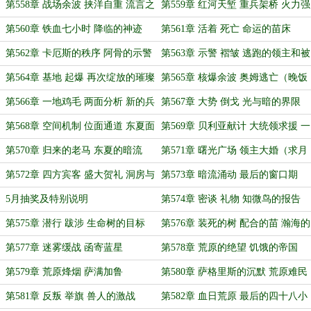
的轰鸣
票）
第558章 战场余波 挟洋自重 流言之
第559章 红河天堑 重兵架桥 火力强
威
渡
第560章 铁血七小时 降临的神迹
第561章 活着 死亡 命运的苗床
（晚）
第562章 卡厄斯的秩序 阿骨的示警
第563章 示警 褶皱 逃跑的领主和被
突袭的基地（晚）
第564章 基地 起爆 再次绽放的璀璨
第565章 核爆余波 奥姆逃亡（晚饭
之光
前后）
第566章 一地鸡毛 两面分析 新的兵
第567章 大势 倒戈 光与暗的界限
种
（勿等）
第568章 空间机制 位面通道 东夏面
第569章 贝利亚献计 大统领求援 一
对的难题（今日双倍月票求票）
场关于海蛇的交易（月末求月票）
第570章 归来的老马 东夏的暗流
第571章 曙光广场 领主大婚（求月
（求月票）
票）
第572章 四方宾客 盛大贺礼 洞房与
第573章 暗流涌动 最后的窗口期
食蟹（求月票）
（最后一天求月票）
5月抽奖及特别说明
第574章 密谈 礼物 知微鸟的报告
第575章 潜行 跋涉 生命树的目标
第576章 装死的树 配合的苗 瀚海的
（双倍期间，求个月票）
皇家园林
第577章 迷雾缓战 函寄蓝星
第578章 荒原的绝望 饥饿的帝国
第579章 荒原烽烟 萨满加鲁
第580章 萨格里斯的沉默 荒原难民
的呼喊
第581章 反叛 举旗 兽人的激战
第582章 血日荒原 最后的四十八小