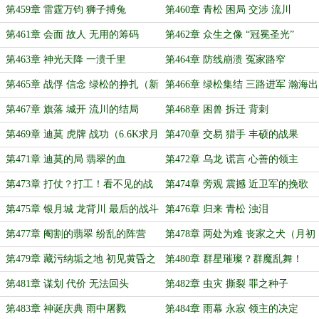
第459章 雷霆万钧 狮子搏兔
第460章 青松 困局 交涉 流川
第461章 会面 故人 无用的筹码
第462章 众生之像 “冠冕圣光”
第463章 神光天降 一溃千里
第464章 防线崩溃 冤家路窄
第465章 战俘 信念 绿松的挣扎（新
第466章 绿松集结 三路进军 瀚海出
年快乐！）
征
第467章 旗落 城开 流川的结局
第468章 困兽 拆迁 背刺
第469章 迪莫 虎牌 战功（6.6K求月
第470章 交易 猎手 丰硕的战果
票）
第471章 迪莫的局 翡翠的血
第472章 乌龙 谎言 心善的领主
第473章 打仗？打工！看不见的战
第474章 旁观 震撼 近卫军的挽歌
线
第475章 银月城 龙背川 最后的战斗
第476章 归来 青松 浊泪
（7.2K，月末求月票）
第477章 阉割的翡翠 纷乱的阵营
第478章 两处为难 丧家之犬（月初
（月初求月票）
求月票）
第479章 藏污纳垢之地 初见黄昏之
第480章 群星璀璨？群魔乱舞！
主
第481章 谋划 代价 无法回头
第482章 虫灾 撕裂 罪之种子
第483章 神诞庆典 雨中屠戮
第484章 雨幕 永寂 领主的决定