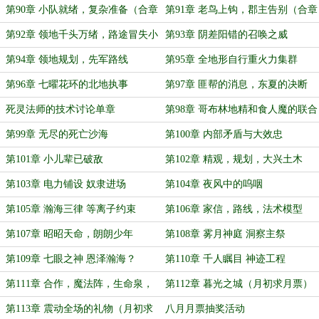
第90章 小队就绪，复杂准备（合章
第91章 老鸟上钩，郡主告别（合章
4K）
4K）
第92章 领地千头万绪，路途冒失小
第93章 阴差阳错的召唤之威
牛
第94章 领地规划，先军路线
第95章 全地形自行重火力集群
第96章 七曜花环的北地执事
第97章 匪帮的消息，东夏的决断
死灵法师的技术讨论单章
第98章 哥布林地精和食人魔的联合
入侵
第99章 无尽的死亡沙海
第100章 内部矛盾与大效忠
第101章 小儿辈已破敌
第102章 精观，规划，大兴土木
第103章 电力铺设 奴隶进场
第104章 夜风中的呜咽
第105章 瀚海三律 等离子约束
第106章 家信，路线，法术模型
第107章 昭昭天命，朗朗少年
第108章 雾月神庭 洞察主祭
第109章 七眼之神 恩泽瀚海？
第110章 千人瞩目 神迹工程
第111章 合作，魔法阵，生命泉，
第112章 暮光之城（月初求月票）
新阶段
第113章 震动全场的礼物（月初求
八月月票抽奖活动