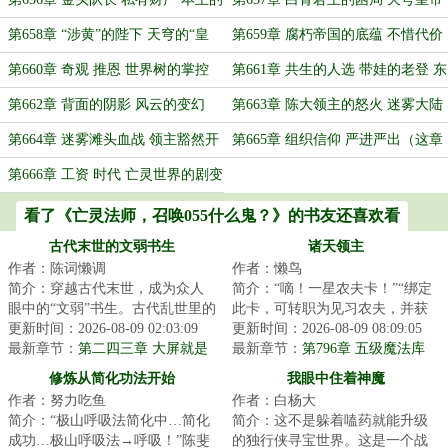
钱 无上忠诚
的决心
第658章 “涉黄”的陛下 天穹的“皇
第659章 腐朽帝国的底蕴 不惜代价
叔”
的交易
第660章 奇观 推恩 世界树的掌控
第661章 共生的人选 带娃的老登 东
夏的变故
第662章 背面的阴影 风云的变幻
第663章 陈大领主的怒火 迷雾大陆
的攻势
第664章 迷雾滩头血战 领主豁然开
第665章 组织信仰 严进严出（这章
朗 瀚海漫卷红旗
先发，662章继续修改）
第666章 工资 时代 亡灵世界的剧变
看了《亡灵法师，召唤055什么鬼？》的书友还喜欢看
古代末世的文弱书生
诸天领主
作者：陈词懒调
作者：懒鸟
简介：穿越古代末世，成为众人
简介：“嘀！一星农夫卡！”“绑定
眼中的“文弱”书生。古代乱世里的
此卡，可转职为见习农夫，并获
逃生、打怪、基建文。...
更新时间：2026-08-09 02:03:09
得职业天赋所耕种的土地肥沃度
更新时间：2026-08-09 08:09:05
最新章节：
第二四三章 大屏就是
被动增加%...
最新章节：
第796章 五级魔法库
好
修炼从简化功法开始
我眼中住着神魔
作者：努力吃鱼
作者：白杨大
简介：“极山呼吸法简化中…简化
简介：这不是躲着嗑药就能升级
成功…极山呼吸法→呼吸！”陈斐
的独行侠寻宝世界。这是一个战