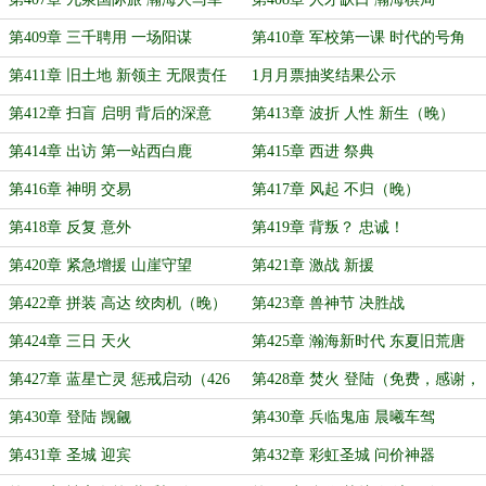
第409章 三千聘用 一场阳谋
第410章 军校第一课 时代的号角
（求月票）
第411章 旧土地 新领主 无限责任
1月月票抽奖结果公示
（写老书，下一章晚）
第412章 扫盲 启明 背后的深意
第413章 波折 人性 新生（晚）
第414章 出访 第一站西白鹿
第415章 西进 祭典
第416章 神明 交易
第417章 风起 不归（晚）
第418章 反复 意外
第419章 背叛？ 忠诚！
第420章 紧急增援 山崖守望
第421章 激战 新援
第422章 拼装 高达 绞肉机（晚）
第423章 兽神节 决胜战
第424章 三日 天火
第425章 瀚海新时代 东夏旧荒唐
第427章 蓝星亡灵 惩戒启动（426
第428章 焚火 登陆（免费，感谢，
章改了一天，晚晚晚）
求票）
第430章 登陆 觊觎
第430章 兵临鬼庙 晨曦车驾
第431章 圣城 迎宾
第432章 彩虹圣城 问价神器