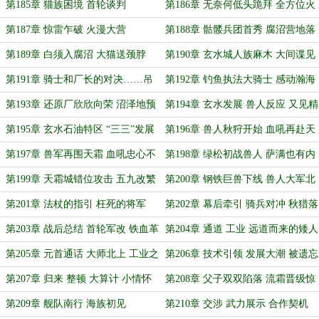
隙
第185章 猫族困境 首轮谈判
第186章 无奈何低头跪拜 全方位火
力打击
第187章 惊雷乍破 火漫大营
第188章 骷髅兵团首秀 腐沼营地落
幕
第189章 白须入腐沼 大猫送颈脖
第190章 玄水城人族麻木 大间谍见
缝插针
第191章 骑士和厂长的对决……吊
第192章 钓鱼执法大骑士 感动瀚海
打
好员工
第193章 还原厂欣欣向荣 沼泽地预
第194章 玄水发展 兽人反应 又见精
备挖金
观
第195章 玄水石油特区 “三三”发展
第196章 兽人秋狩开始 血吼再赴天
规划
霜
第197章 兽军再围天霜 血吼忠心不
第198章 绿松初战兽人 萨满也有内
二
鬼
第199章 天霜城错位攻击 五九改繁
第200章 钢铁巨兽下线 兽人大军北
星初现
归
第201章 法杖的指引 枉死的将军
第202章 幕后牵引 骑兵对冲 秋猎落
幕
第203章 战后总结 首轮军改 铁血革
第204章 通道 工业 远道而来的矮人
新
大师
第205章 元首通话 大师北上 工业之
第206章 技术引领 发展大潮 被遗忘
美
的云霜
第207章 归来 整顿 大算计 小情怀
第208章 父子双双陷落 流霜晋级惊
险
第209章 舰队南行 海族初见
第210章 交涉 武力展示 合作契机