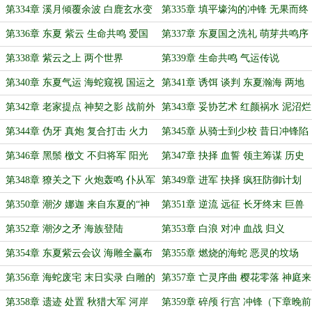
启
起
第334章 溪月倾覆余波 白鹿玄水变
第335章 填平壕沟的冲锋 无果而终
起
的攻击
第336章 东夏 紫云 生命共鸣 爱国
第337章 东夏国之洗礼 萌芽共鸣序
教育
曲
第338章 紫云之上 两个世界
第339章 生命共鸣 气运传说
第340章 东夏气运 海蛇窥视 国运之
第341章 诱饵 谈判 东夏瀚海 两地
选
烽烟
第342章 老家提点 神契之影 战前外
第343章 妥协艺术 红颜祸水 泥沼烂
交
仗
第344章 伪牙 真炮 复合打击 火力
第345章 从骑士到少校 昔日冲锋陷
裁决
阵 如今手不沾血
第346章 黑鬃 檄文 不归将军 阳光
第347章 抉择 血誓 领主筹谋 历史
阴影
名画
第348章 獠关之下 火炮轰鸣 仆从军
第349章 进军 抉择 疯狂防御计划
的倒戈（下一章4点前）
领主自有安排
第350章 潮汐 娜迦 来自东夏的“神
第351章 逆流 远征 长牙终末 巨兽
器”
到来
第352章 潮汐之矛 海族登陆
第353章 白浪 对冲 血战 归义
第354章 东夏紫云会议 海雕全赢布
第355章 燃烧的海蛇 恶灵的坟场
局
第356章 海蛇废宅 末日实录 白雕的
第357章 亡灵序曲 樱花零落 神庭来
礼物
客（下章预计四点）
第358章 遗迹 处置 秋猎大军 河岸
第359章 碎颅 行宫 冲锋（下章晚前