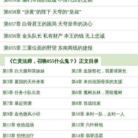
第658章 “涉黄”的陛下 天穹的“皇叔”
第657章 白骨君王的困局 天穹皇帝的决心
第656章 金头队长 私有财产 本王的钱 无上忠诚
第655章 三重位面的野望 东南两线的捷报
《亡灵法师，召唤055什么鬼？》正文目录
第1章 白大腿和茶妹妹
第2章 血脉祭祀，我要请家长
第3章 夏国的天外来客
第4章 来自祖国母亲的支援
第5章 任务小队出发
第6章 魔树丛林，黑暗魔树
第7章 暴起突袭
第8章 首战结束
第9章 血色微风小径
第10章 来时一队，走时一人
第11章 收拾战场
第12章 六叶林地
第13章 拒绝治疗
第14章 翡翠流霜