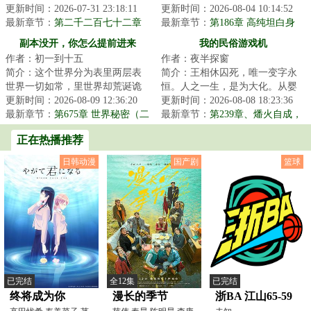
深吸了一口气。“极山呼吸法经验
更新时间：2026-07-31 23:18:11
队为王、团战对决的群像玄幻世
更新时间：2026-08-04 10:14:52
值+。”...
最新章节：
第二千二百七十二章
界……撩你，是...
最新章节：
第186章 高纯坦白身
至强者
份，画大饼
副本没开，你怎么提前进来
我的民俗游戏机
作者：初一到十五
作者：夜半探窗
了？！
简介：这个世界分为表里两层表
简介：王相休囚死，唯一变字永
世界一切如常，里世界却荒诞诡
恒。人之一生，是为大化。从婴
谲那里，超凡与扭曲并行，罪恶
更新时间：2026-08-09 12:36:20
孩，至少壮，到老耄，最后也逃
更新时间：2026-08-08 18:23:36
与欲念滋长一旦...
最新章节：
第675章 世界秘密（二
不开死亡。许峰...
最新章节：
第239章、燔火自成，
合一）
任伯接引（2/2）
正在热播推荐
日韩动漫
国产剧
篮球
已完结
全12集
已完结
终将成为你
漫长的季节
浙BA 江山65-59