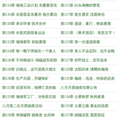
月票）
第114章 瀚海工业计划 东夏聚变实
第115章 白头海雕的警觉
验
第116章 全面普及东夏语 领主重启
第117章 复生通灵 流霜来信
亡灵线
第118章 来访学者 技术合作
第119章 遗迹，巢穴，鲜血要塞
第120章 全套武器装备运达
第121章 《奥术源流》 表意文字！
第122章 瀚海新军 初临要塞
第123章 第一次遗迹探索
第124章 每一颗子弹诞生一个敌人
第125章 兽人不会迟到，也不会晚
到
第126章 不对称战斗 强磁战车的惊
第127章 铠甲战士，负车追杀
艳出场
（5K）
第128章 识相点，这可是陈大领主
第129章 太阳归来 沸腾的瀚海
的魂契锁链（6K）
第130章 生产兵团，开建铁矿
第131章 修路，洗选，特殊的还原
手段
第132章 还原车间，地缚亡灵的炼
八月月票抽奖结果公布
钢日志
第133章 瀚海军工厂，冷热双兵装
第134章 云雾铁壁 秋风夜幕
八月第二次月票抽奖活动
第135章 云雾之殇 暴走的流霜
第136章 单骑破阵 独角兽 女武神
第137章 硝烟决意 霜雷初绽