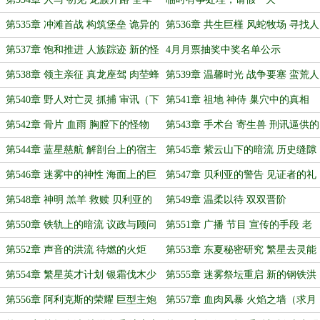
冲锋
第535章 冲滩首战 构筑堡垒 诡异的
第536章 共生巨槿 风蛇牧场 寻找人
巨树丛林
族文明
第537章 饱和推进 人族踪迹 新的怪
4月月票抽奖中奖名单公示
物
第538章 领主亲征 真龙座驾 肉茔蜂
第539章 温馨时光 战争要塞 蛮荒人
巢与钩蠓怪
族的怒吼
第540章 野人对亡灵 抓捕 审讯（下
第541章 祖地 神侍 巢穴中的真相
一章13点）
（二更7K求月票）
第542章 骨片 血雨 胸膛下的怪物
第543章 手术台 寄生兽 刑讯逼供的
（提前发，有点事，下一章晚饭前）
情报
第544章 蓝星慈航 解剖台上的宿主
第545章 紫云山下的暗流 历史缝隙
和幼体（第二更时间不确定，勿等）
的窥探
第546章 迷雾中的神性 海面上的巨
第547章 贝利亚的警告 见证者的礼
兽
物（勿等）
第548章 神明 羔羊 救赎 贝利亚的
第549章 温柔以待 双双晋阶
方案
第550章 铁轨上的暗流 议政与顾问
第551章 广播 节目 宣传的手段 老
的分歧
马的谋算
第552章 声音的洪流 待燃的火炬
第553章 东夏秘密研究 繁星去灵能
化
第554章 繁星英才计划 银霜伐木少
第555章 迷雾祭坛重启 新的钢铁洪
年（下一章晚）
流
第556章 阿利克斯的荣耀 巨型主炮
第557章 血肉风暴 火焰之墙（求月