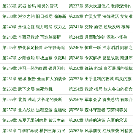
世界树
第236章 武器 价码 精灵的智慧
第237章 盛大欢迎仪式 老师深海钓
鱼
第238章 潮汐之约 旧日残党 瀚海新
第239章 亡灵安置 法阵激活 复制准
神
备
第240章 永恒之庭 银月暗涌 权力之
第241章 交锋 顽强 超级反转 破碎
争
囚笼
第243章 辛西亚救赎 再造兰蒂斯
第244章 月面取诡卵 深海小怪兽
第245章 孵化多足怪兽 环宁静海追
第246章 惊世一跃 浊水滔滔 阿辐之
捕
舞
第247章 夕阳锈船 甲板血幕 杀戮时
第248章 专家解析 繁星战鼓 南进序
刻（加更二）
曲（最后一天双倍求月票）
第249章 冲冠一怒为红颜 银月闪电
第250章 锋镝 朽城 白石最后的抵抗
下白石（最后一天双倍求月票）
第251章 破城 报告 全面扩大的战争
第252章 出乎意料的攻城 精灵的族
群困境
第253章 胯下之辱 生死危机
第254章 救赎 棋局 故人各自的宿命
第255章 北麓 浊流 大长老的决断
第256章 军事会议 得失总结 有限介
入
第257章 北方战起 远程空运 夏雕较
第258章 森林守望者 萌芽饲养员
劲
第259章 东夏无限制供养 紫云生命
第260章 萌芽的决策 东夏的承诺
树绽放
第261章 “阿辐”再现 横扫三海 万民
第262章 风暴前夜 红线来袭 对精灵