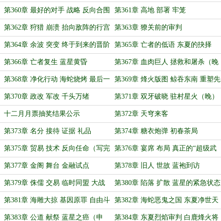
戏台
+1）
第360章 最好的对手 战略 反向合围
第361章 高地 部署 牢笼
第362章 狩猎 崩溃 抬向敌阵的行宫
第363章 獠关前的审判
第364章 余波 突变 终于到来的晋阶
第365章 亡者的低语 东夏的抉择
第366章 亡者复生 蓝星黄昏
第367章 血肉巨人 拯救和屠杀（晚
+1）
第368章 净化行动 海蛇烧烤 最后一
第369章 烽火版图 鲸吞东南 重塑先
搏
锋（晚）
第370章 政改 军改 千头万绪
第371章 双牙破晓 驻村星火（晚）
十二月月票抽奖结果公示
第372章 天穹来客
第373章 名分 接待 证据 礼品
第374章 糖衣炮弹 初春茶局
第375章 贸易 技术 反向任命（写完
第376章 宴席 布局 真正的“超级武
了，还是发吧）
器”
第377章 金阁 舞台 金融试点
第378章 旧人 世故 蓝袍到访
第379章 侏儒 交易 临时同盟 大战
第380章 陷落 扩散 蓝星的紧急状态
准备
第381章 海雕大掠 基因原罪 自由斗
第382章 海蛇恶鬼之国 东夏净世天
士
火
第383章 公道 献祭 蓝星之癌（申
第384章 东夏烈焰审判 白鹿烽火将