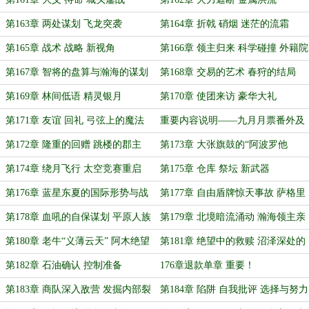
第163章 两处谋划 飞龙突袭
第164章 折戟 硝烟 迷茫的流霜
第165章 战术 战略 新视角
第166章 领主归来 科学碰撞 外籍院
士
第167章 智将的盘算与瀚海的谋划
第168章 交易的艺术 春狩的结局
第169章 林间低语 精灵银月
第170章 使团来访 豪华大礼
第171章 友谊 回礼 弓弦上的魔法
重要内容说明——九月月票番外及
月票抽奖
第172章 隆重的回赠 跳楼的郡主
第173章 大张旗鼓的“阿波罗他
姐”计划
第174章 绕月飞行 太空竞赛重启
第175章 仓库 祭坛 新武器
第176章 蓝星东夏的国际形势与战
第177章 自由盾牌惊天事故 萨格里
略考量
斯重归北地
第178章 血吼的自保谋划 平原人族
第179章 北境暗流涌动 瀚海领主亲
的惊惶
至
第180章 老牛“义薄云天” 阿木绝望
第181章 绝望中的救赎 沼泽深处的
奔逃
黑金
第182章 石油确认 控制准备
176章退款单章 重要！
第183章 商队深入敌营 发掘内部裂
第184章 陷阱 自我批评 选择与努力