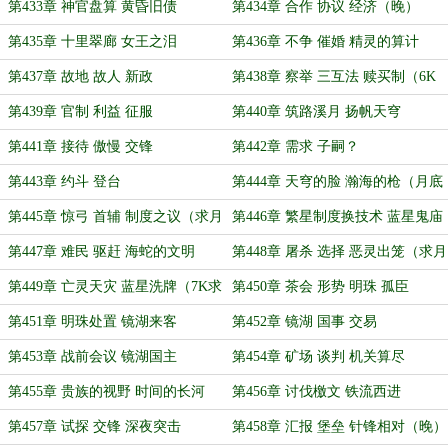
第433章 神官盘算 黄昏旧债
第434章 合作 协议 经济（晚）
第435章 十里翠廊 女王之泪
第436章 不争 催婚 精灵的算计
（晚）
第437章 故地 故人 新政
第438章 察举 三互法 赎买制（6K
求月票）
第439章 官制 利益 征服
第440章 筑路溪月 扬帆天穹
第441章 接待 傲慢 交锋
第442章 需求 子嗣？
第443章 约斗 登台
第444章 天穹的脸 瀚海的枪（月底
了，求还没投的月票谢谢）
第445章 惊弓 首辅 制度之议（求月
第446章 繁星制度换技术 蓝星鬼庙
票）
传血谕（求月票）
第447章 难民 驱赶 海蛇的文明
第448章 屠杀 选择 恶灵出笼（求月
票）
第449章 亡灵天灾 蓝星洗牌（7K求
第450章 茶会 形势 明珠 孤臣
月票）
（6.6K求月票）
第451章 明珠处置 镜湖来客
第452章 镜湖 国事 交易
第453章 战前会议 镜湖国主
第454章 矿场 谈判 机关算尽
第455章 贵族的视野 时间的长河
第456章 讨伐檄文 铁流西进
第457章 试探 交锋 深夜突击
第458章 汇报 堡垒 针锋相对（晚）