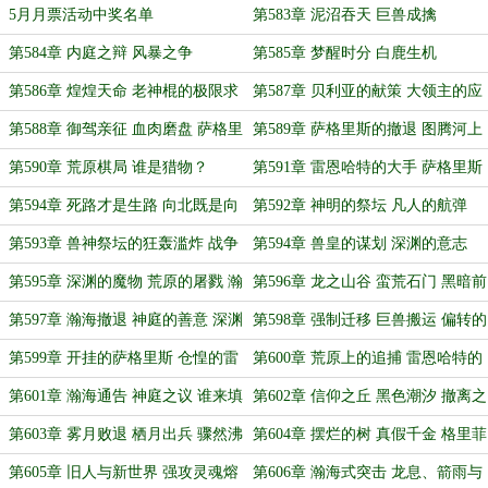
时
5月月票活动中奖名单
第583章 泥沼吞天 巨兽成擒
第584章 内庭之辩 风暴之争
第585章 梦醒时分 白鹿生机
第586章 煌煌天命 老神棍的极限求
第587章 贝利亚的献策 大领主的应
生
对
第588章 御驾亲征 血肉磨盘 萨格里
第589章 萨格里斯的撤退 图腾河上
斯的不甘
的遁逃
第590章 荒原棋局 谁是猎物？
第591章 雷恩哈特的大手 萨格里斯
的抉择
第594章 死路才是生路 向北既是向
第592章 神明的祭坛 凡人的航弹
南
第593章 兽神祭坛的狂轰滥炸 战争
第594章 兽皇的谋划 深渊的意志
巨兽的真实身份
第595章 深渊的魔物 荒原的屠戮 瀚
第596章 龙之山谷 蛮荒石门 黑暗前
海的应对
的黎明
第597章 瀚海撤退 神庭的善意 深渊
第598章 强制迁移 巨兽搬运 偏转的
的走向
熔炉
第599章 开挂的萨格里斯 仓惶的雷
第600章 荒原上的追捕 雷恩哈特的
恩哈特
眼泪
第601章 瀚海通告 神庭之议 谁来填
第602章 信仰之丘 黑色潮汐 撤离之
坑
钟
第603章 雾月败退 栖月出兵 骤然沸
第604章 摆烂的树 真假千金 格里菲
腾的大陆
斯的坚决
第605章 旧人与新世界 强攻灵魂熔
第606章 瀚海式突击 龙息、箭雨与