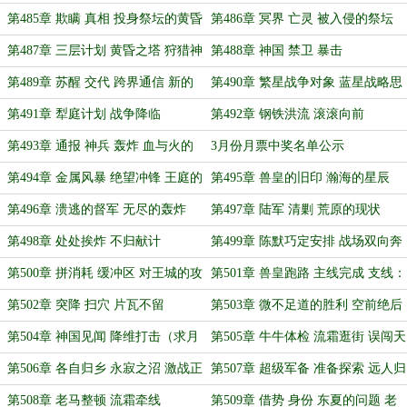
第485章 欺瞒 真相 投身祭坛的黄昏
第486章 冥界 亡灵 被入侵的祭坛
之主
第487章 三层计划 黄昏之塔 狩猎神
第488章 神国 禁卫 暴击
明
第489章 苏醒 交代 跨界通信 新的
第490章 繁星战争对象 蓝星战略思
规划
考
第491章 犁庭计划 战争降临
第492章 钢铁洪流 滚滚向前
第493章 通报 神兵 轰炸 血与火的
3月份月票中奖名单公示
要塞（万字大章求票）
第494章 金属风暴 绝望冲锋 王庭的
第495章 兽皇的旧印 瀚海的星辰
沉默
第496章 溃逃的督军 无尽的轰炸
第497章 陆军 清剿 荒原的现状
第498章 处处挨炸 不归献计
第499章 陈默巧定安排 战场双向奔
赴（补）
第500章 拼消耗 缓冲区 对王城的攻
第501章 兽皇跑路 主线完成 支线：
击试探
冰雪战歌营地
第502章 突降 扫穴 片瓦不留
第503章 微不足道的胜利 空前绝后
的接待
第504章 神国见闻 降维打击（求月
第505章 牛牛体检 流霜逛街 误闯天
票）
家
第506章 各自归乡 永寂之沼 激战正
第507章 超级军备 准备探索 远人归
酣
来
第508章 老马整顿 流霜牵线
第509章 借势 身份 东夏的问题 老