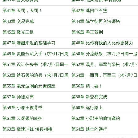
第41章 天罚，天罚！
第42章 逃回巨石堡
第43章 交易完成
第44章 陈学徒再入法师塔
第45章 微光三组
第46章 卷王驾到
第47章 姗姗来迟的基础学习
第48章 比你有钱的人比你更努力
（求7月7日周一追读）
第49章 灵能分流入手（求7月7日周
第50章 分流献祭（求7月7日周一追
一追读）
读）
第51章 设计任务书（求7月7日周一
第52章 溪月、翡翠与绿松（求7月7
追读）
日周一追读）
第53章 锆石领的追兵（求7月7日周
第54章 一而再，再而三（求7月7日
一追读）
周一追读）
第55章 毫无波澜的元素感应
第56章 药，要！
第57章 师徒别离
第58章 新交易完成
第59章 小卷王教背书
第60章 远行路上
第61章 云雾领的庇护
第62章 小郡主的偷情邀约
第63章 极速冲锋 短兵相接
第64章 逃亡的远行