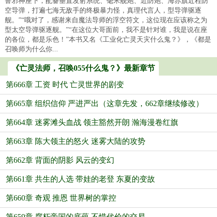
鲁邪神座下，配备垂直发射系统、毫米舰炮、近防炮、海赤旗近程防
空导弹，打遍七海无敌手的终极暴力怪，真理代言人，型导弹驱逐
舰。”“哦对了，感谢来自魔法导师的浮空符文，这位现在应该称之为
型太空导弹驱逐舰。”“在这位大哥面前，我不是针对谁，我是说在座
的各位，都是乐色！”本书又名《工业化亡灵天灾什么鬼？》，《都是
召唤师为什么你...
《亡灵法师，召唤055什么鬼？》最新章节
第666章 工资 时代 亡灵世界的剧变
第665章 组织信仰 严进严出（这章先发，662章继续修改）
第664章 迷雾滩头血战 领主豁然开朗 瀚海漫卷红旗
第663章 陈大领主的怒火 迷雾大陆的攻势
第662章 背面的阴影 风云的变幻
第661章 共生的人选 带娃的老登 东夏的变故
第660章 奇观 推恩 世界树的掌控
第659章 腐朽帝国的底蕴 不惜代价的交易