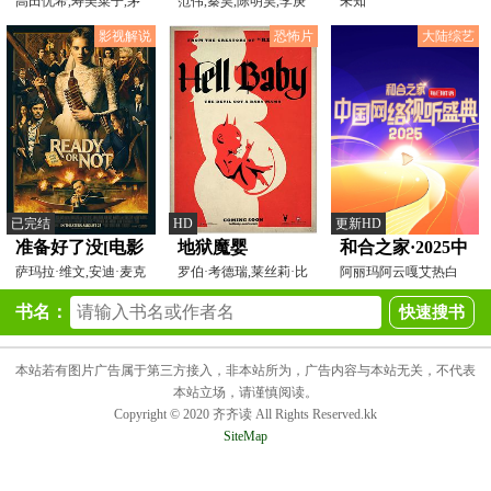
高田忧希,寿美菜子,茅
范伟,秦昊,陈明昊,李庚
常山20260807
未知
野爱衣,市川太一,野上
希,刘奕铁,蒋奇明,刘
影视解说
恐怖片
大陆综艺
已完结
HD
更新HD
准备好了没[电影
地狱魔婴
和合之家·2025中
解说]
萨玛拉·维文,安迪·麦克
罗伯·考德瑞,莱丝莉·比
国网络视听盛典
阿丽玛阿云嘎艾热白
道威尔,马克·奥布
伯,托马斯·列农,
举纲保保熊鲍蕾
书名：
本站若有图片广告属于第三方接入，非本站所为，广告内容与本站无关，不代表
本站立场，请谨慎阅读。
Copyright © 2020 齐齐读 All Rights Reserved.kk
SiteMap