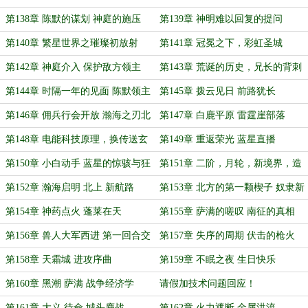
第138章 陈默的谋划 神庭的施压
第139章 神明难以回复的提问
第140章 繁星世界之璀璨初放射
第141章 冠冕之下，彩虹圣城
第142章 神庭介入 保护敌方领主
第143章 荒诞的历史，兄长的背刺
第144章 时隔一年的见面 陈默领主
第145章 拨云见日 前路犹长
的安排
第146章 佣兵行会开放 瀚海之刃北
第147章 白鹿平原 雷霆崖部落
上
第148章 电能科技原理，换传送玄
第149章 重返荣光 蓝星直播
幻法则
第150章 小白动手 蓝星的惊骇与狂
第151章 二阶，月轮，新境界，造
欢
船厂
第152章 瀚海启明 北上 新航路
第153章 北方的第一颗楔子 奴隶新
航线
第154章 神药点火 蓬莱在天
第155章 萨满的嗟叹 南征的真相
第156章 兽人大军西进 第一回合交
第157章 失序的周期 伏击的枪火
手
第158章 天霜城 进攻序曲
第159章 不眠之夜 生日快乐
第160章 黑潮 萨满 战争经济学
请假加技术问题回应！
第161章 大义 待命 城头鏖战
第162章 火力遮断 金属洪流