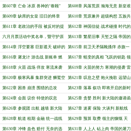
炉
静滞的封印
第607章 亡命 冰原 兽神的“眷顾”
第608章 风落荒原 瀚海无意 新皇谁
属？
第609章 缺席的女皇 旧日的终章
第610章 荒原兼并 超级构想 五族共
和
第611章 老政治的手段 被反对的提
第612章 神国信徒 战术碰撞 时代的
案
激流
六月月票活动中奖名单，暨守护原
第613章 繁星旧事 天堑之隔 帝国的
创反对抄袭单章
行动（背景和形势章）
第614章 浮空要塞 巨影遮天 破碎的
第615章 前卫天矛隔靴搔痒 赤旗一
防线
击初显狰狞
第616章 屠龙计 游击战 新账单 燃
第617章 蜕变的真相 飞跃的钥匙 领
烧的泥潭
主亲临的围猎
第618章 火苗 战场 佯攻 寒流来袭
第619章 火苗的努力 寒潮的侵袭 雷
声中的坠落
第620章 极寒风暴 集群突进 狮鹫空
第621章 叹息之壁 炮火挽歌 远望山
骑的反击与覆灭
谷的死亡冲锋
第622章 困兽 崩溃 围猎的总攻
第623章 落幕 叙功 即将开启的新时
代
第624章 会面 议价 特使的叹息
第625章 贪婪 胜利 新大陆的邀请函
第626章 参观团 出航 越墙 新大陆
第627章 迷雾 保险 大谈判 新航线
的呼唤
第628章 航道 租期 金融 统一战线
第629章 预算 取费 领主的慷慨 天
穹的计算
第630章 冲锋 血色 赔付 无奈的选
第631章 人上人 砧上肉 帝国的屠刀