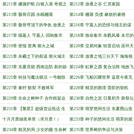
第211章 娜迦护航 白银入港 奇观之
第212章 放逐之谷 亡灵家园
国
第213章 骸骨庄园 永眠棚屋
第214章 棚屋 负债 麻烦的雇佣
第215章 骸骨穹顶下的争执 放逐之
第216章 守墓人的恐惧与领主的谋
地命运之争
划
第217章 掘墓人 守墓人 回响集市
第218章 致命集市 杀戮风暴 未尽的
追查
第219章 密报 暂离 熔火之城
第220章 交易对象 轻雷启动 巫环天
罚
第221章 灰霾之下的权谋 熔火城主
第222章 放逐之地三分天下 瀚海领
的愤怒
主满载而归
第223章 东夏灵能 西南边防 新的勋
第224章 虹桥之愿 复合法阵 地效飞
章
行器
第225章 科技与魔法狠活 一号舰惊
第226章 飞船闪耀世界 蓝星今夜无
天海试
眠（加更，求月票！）
第227章 春狩 默契 不败将军
第228章 精灵的困境 晋阶的契机
第229章 生命之树种子 合作框架达
第230章 自然之息 日冕初升 新祭坛
成
新构想
第231章 【繁星】超级货运抵达 生
第232章 萌芽悠闲生活 东夏围山造
命之树种子初绽
林（求月票）
十月月票抽奖单章（求月票！）
第233章 种子的悠闲生活 萌芽的观
影指南
第234章 精灵的局 少女的腿 生命树
第235章 世界树的争议与决策