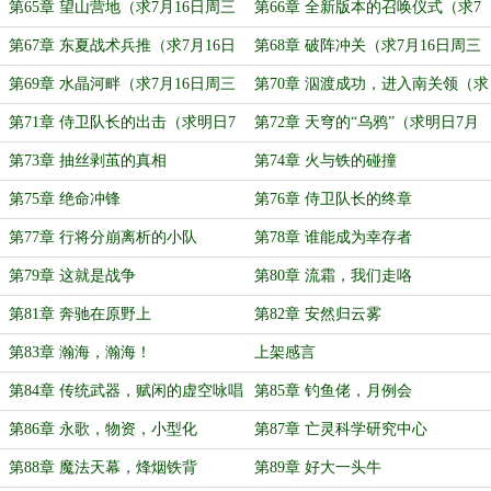
第65章 望山营地（求7月16日周三
第66章 全新版本的召唤仪式（求7
追读）
月16日周三追读）
第67章 东夏战术兵推（求7月16日
第68章 破阵冲关（求7月16日周三
周三追读）
追读）
第69章 水晶河畔（求7月16日周三
第70章 泅渡成功，进入南关领（求
追读）
7月16日周三追读）
第71章 侍卫队长的出击（求明日7
第72章 天穹的“乌鸦”（求明日7月
月16日周三追读）
16日周三追读）
第73章 抽丝剥茧的真相
第74章 火与铁的碰撞
第75章 绝命冲锋
第76章 侍卫队长的终章
第77章 行将分崩离析的小队
第78章 谁能成为幸存者
第79章 这就是战争
第80章 流霜，我们走咯
第81章 奔驰在原野上
第82章 安然归云雾
第83章 瀚海，瀚海！
上架感言
第84章 传统武器，赋闲的虚空咏唱
第85章 钓鱼佬，月例会
第86章 永歌，物资，小型化
第87章 亡灵科学研究中心
第88章 魔法天幕，烽烟铁背
第89章 好大一头牛