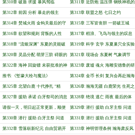
谷的微风
第310章 破盾 求援 暴风驾临
第311章 近防炮 温压弹 钢铁神祇的
咆哮
第312章 前因 分析 暴走的领主
第313章 联盟之怒 七日之约
第314章 焚城火雨 金钩关最后的守
第315章 三军皆丧胆 一箭破王城
望
第316章 欲望和规则 背叛的人性
第317章 稻浪、飞鸟与领主的叹息
第318章 “流银深渊” 东夏的灵能破
第319章 科学 玄学 东夏巢穴全实验
局
记录
第320章 灵晶分配 萌芽三阶 碍眼的
第321章 现场会 东夏树 气象调节
东夏地图
生命共鸣
第322章 海神 回旋镖 未获批准的神
第323章 废墟 魂火 海雕安德鲁的研
罚
究成果
推书:《堑壕大栓与魔法》
第324章 金币 长剑 复兴会再赴瀚海
领
第325章 北望白鹿 十代挣扎 “精
第326章 瀚海无疆 白鹿荣光 生死之
观”上的繁花
地
第327章 援助 承诺 白牙祭司的消息
第328章 绝境 逃亡 雨夜 最后的体
面
请假一天，明日起正常更新，顺便
第329章 潜行 援助 白牙主祭 问道
求个月票
神明（一）
第330章 潜行 援助 白牙主祭 问道
第331章 潜行 援助 白牙主祭 问道
神明（二）
神明（三）加更一
第332章 雪落崭新纪元 自由贸易开
第333章 神明管理条例 瀚海肃反风