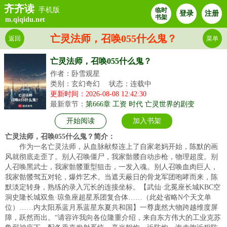
齐齐读
手机版
临时
登录
注册
书架
m.qiqidu.net
亡灵法师，召唤055什么鬼？
返回
菜单
亡灵法师，召唤055什么鬼？
作者：卧雪观星
类别：玄幻奇幻
状态：连载中
更新时间：2026-08-08 12:42:30
最新章节：
第666章 工资 时代 亡灵世界的剧变
开始阅读
加入书架
亡灵法师，召唤055什么鬼？简介：
作为一名亡灵法师，从血脉献祭连上了自家老妈开始，陈默的画
风就彻底走歪了。别人召唤僵尸，我家骷髅自动步枪，物理超度。别
人召唤黑武士，我家骷髅重型狙击，一发入魂。别人召唤血肉巨人，
我家骷髅驾五对轮，爆炸艺术。当遮天蔽日的骨龙军团咆哮而来，陈
默淡定转身，熟练的录入冗长的连接坐标。【武仙·北冕座长城KBC空
洞史隆长城双鱼·琼鱼座超星系团复合体……（此处省略N个天文单
位）……内太阳系蓝月系蓝星东夏共和国】一尊庞然大物跨越维度屏
障，跃然而出。“请容许我向各位隆重介绍，来自东方伟大的工业克苏