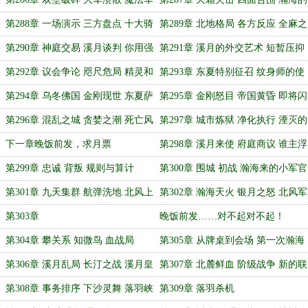
团的投降
弹幕风暴
第288章 一场演示 三方盘点 十大骑
第289章 北地格局 各方反应 全麻之
士的结局
月
第290章 神庭交易 溪月谈判 你用强
第291章 溪月的外交艺术 短暂压抑
啊！
的风暴
第292章 议会争论 咫尺危局 精灵和
第293章 东夏特别征召 纹身师的使
溪月的博弈
命
第294章 乌冬佛国 金刚现世 东夏萨
第295章 金刚怒目 帝国黄昏 即将闪
满初试
亮的城市
第296章 混乱之城 贪婪之潮 死亡风
第297章 城市炼狱 净化执行 湮灭的
暴的降临
镇魂高塔
下一章晚饭前发，求月票
第298章 溪月来使 府庭商议 谁主浮
沉
第299章 忠诚 背叛 规则与算计
第300章 围城 初战 瀚海来的小军官
第301章 九天集群 航弹洗地 北风上
第302章 瀚海天火 银月之怒 北风军
空的天火
团的陨落
第303章
晚饭前发……对不起对不起！
第304章 攀关系 知微鸟 血战局
第305章 从牌桌到会场 第一次瀚海
会议
第306章 溪月乱局 长汀之战 溪月皇
第307章 北麓鲜血 阶级战争 新的联
庭的最后一搏
盟
第308章 事务排序 下沙灵舞 落羽峡
第309章 落羽杀机