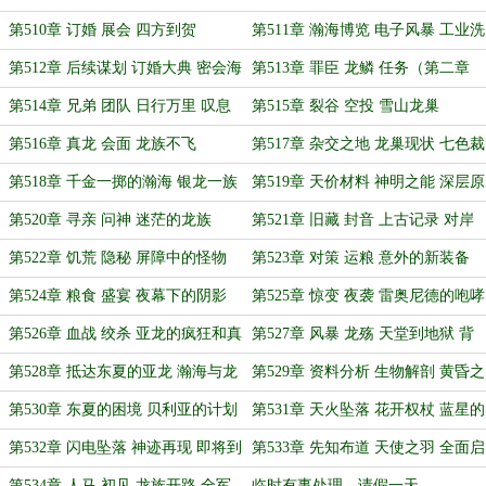
马的剖析
第510章 订婚 展会 四方到贺
第511章 瀚海博览 电子风暴 工业洗
礼
第512章 后续谋划 订婚大典 密会海
第513章 罪臣 龙鳞 任务（第二章
族（万字合章求票）
晚，抱歉）
第514章 兄弟 团队 日行万里 叹息
第515章 裂谷 空投 雪山龙巢
冰原
第516章 真龙 会面 龙族不飞
第517章 杂交之地 龙巢现状 七色裁
决
第518章 千金一掷的瀚海 银龙一族
第519章 天价材料 神明之能 深层原
的希望
因
第520章 寻亲 问神 迷茫的龙族
第521章 旧藏 封音 上古记录 对岸
之问
第522章 饥荒 隐秘 屏障中的怪物
第523章 对策 运粮 意外的新装备
（月底求月票）
第524章 粮食 盛宴 夜幕下的阴影
第525章 惊变 夜袭 雷奥尼德的咆哮
第526章 血战 绞杀 亚龙的疯狂和真
第527章 风暴 龙殇 天堂到地狱 背
龙的暴怒
弃的真相
第528章 抵达东夏的亚龙 瀚海与龙
第529章 资料分析 生物解剖 黄昏之
崖的清算
主的出路
第530章 东夏的困境 贝利亚的计划
第531章 天火坠落 花开权杖 蓝星的
锚点城的神庙（万字求票）
喧嚣
第532章 闪电坠落 神迹再现 即将到
第533章 先知布道 天使之羽 全面启
来的审判
动的迷雾探索
第534章 人马 初见 龙族开路 全军
临时有事处理，请假一天