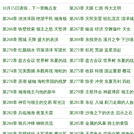
祭拜
的劝诫
10月15日请假，下一章晚点发
第263章 天眼 仁慈 伟大文明
第264章 泱泱泽国 绝望平民 瀚海领
第265章 灾民安置 纷乱流言 清泽城
主的拯救
下的博弈
第266章 铁壁绞索 领主之怒 天堑弹
第267章 输送 经济 空舞璇叶 天女
指通途
散花
第268章 围城 天降 盛大的表演
第269章 东线突击 溪月之争 下沙港
的涅槃之火
第270章 红颜祸水 羽落清泽 军团长
第271章 枉死 荒诞 蓝星浪起
的孤注一掷
第272章 盘古会议 世界树 东夏的战
第273章 盘古会议 世界树 东夏的战
略转向（一）
略转向（二）
第274章 完美围捕 杀戮再现 海蛇的
第275章 收获 特搜 国运重塑 樱花
国运之赌
绽放
第276章 弄潮 破枷 海蛇帝国的残梦
第277章 惊变 冲突 东夏亮剑 四处
硝烟
第278章 瀚海领主与他的新年
第279章 主祭拜会 神庭博弈 领主的
期待
第280章 神官与领主的交易 翠光泣
第281章 东征 入城 剃刀走廊的人族
血 东线解禁
大军
第282章 兵临瀚海 夜复天霜
第283章 沙海之下的伏击 启示之石
的凝望
第284章 骑兵冲锋 钢铁洪流
第285章 金属的风暴 骑士的黄昏
第286章 双壁破碎 大军溃散 魔法军
第287章 天霜夹击 四面合围 瀚海的