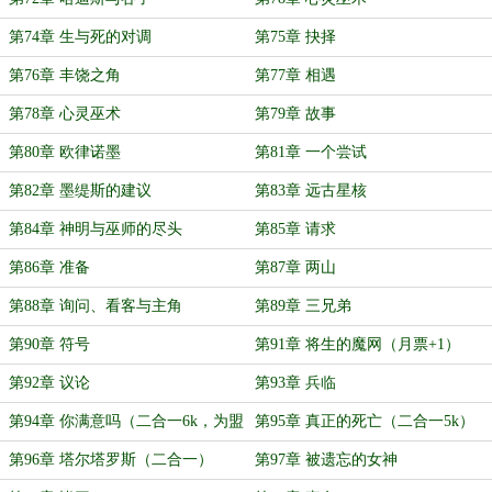
第74章 生与死的对调
第75章 抉择
第76章 丰饶之角
第77章 相遇
第78章 心灵巫术
第79章 故事
第80章 欧律诺墨
第81章 一个尝试
第82章 墨缇斯的建议
第83章 远古星核
第84章 神明与巫师的尽头
第85章 请求
第86章 准备
第87章 两山
第88章 询问、看客与主角
第89章 三兄弟
第90章 符号
第91章 将生的魔网（月票+1）
第92章 议论
第93章 兵临
第94章 你满意吗（二合一6k，为盟
第95章 真正的死亡（二合一5k）
主6062111加更）
第96章 塔尔塔罗斯（二合一）
第97章 被遗忘的女神