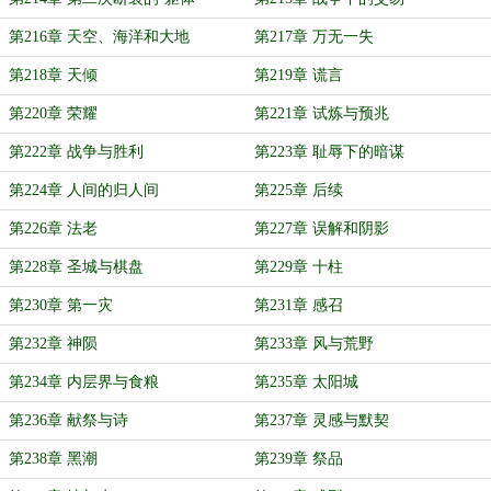
第216章 天空、海洋和大地
第217章 万无一失
第218章 天倾
第219章 谎言
第220章 荣耀
第221章 试炼与预兆
第222章 战争与胜利
第223章 耻辱下的暗谋
第224章 人间的归人间
第225章 后续
第226章 法老
第227章 误解和阴影
第228章 圣城与棋盘
第229章 十柱
第230章 第一灾
第231章 感召
第232章 神陨
第233章 风与荒野
第234章 内层界与食粮
第235章 太阳城
第236章 献祭与诗
第237章 灵感与默契
第238章 黑潮
第239章 祭品