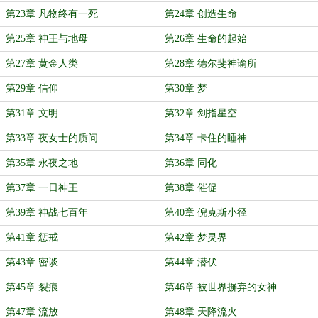
第23章 凡物终有一死
第24章 创造生命
第25章 神王与地母
第26章 生命的起始
第27章 黄金人类
第28章 德尔斐神谕所
第29章 信仰
第30章 梦
第31章 文明
第32章 剑指星空
第33章 夜女士的质问
第34章 卡住的睡神
第35章 永夜之地
第36章 同化
第37章 一日神王
第38章 催促
第39章 神战七百年
第40章 倪克斯小径
第41章 惩戒
第42章 梦灵界
第43章 密谈
第44章 潜伏
第45章 裂痕
第46章 被世界摒弃的女神
第47章 流放
第48章 天降流火