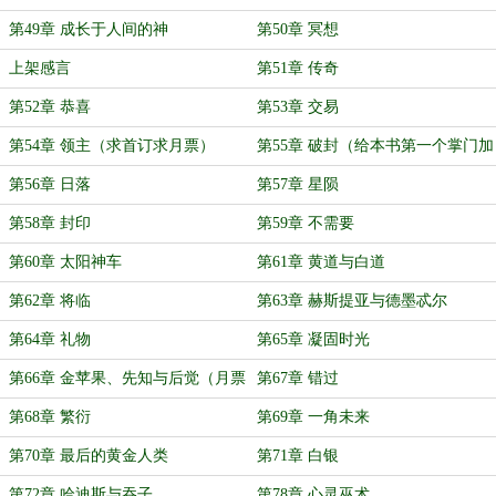
第49章 成长于人间的神
第50章 冥想
上架感言
第51章 传奇
第52章 恭喜
第53章 交易
第54章 领主（求首订求月票）
第55章 破封（给本书第一个掌门加
更）
第56章 日落
第57章 星陨
第58章 封印
第59章 不需要
第60章 太阳神车
第61章 黄道与白道
第62章 将临
第63章 赫斯提亚与德墨忒尔
第64章 礼物
第65章 凝固时光
第66章 金苹果、先知与后觉（月票
第67章 错过
+1）
第68章 繁衍
第69章 一角未来
第70章 最后的黄金人类
第71章 白银
第72章 哈迪斯与吞子
第78章 心灵巫术