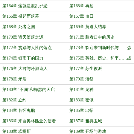
第164章 这就是混乱邪恶
第165章 再起
第166章 盛起而落幕
第167章 血日
第168章 死者之国
第169章 黄道大结界
第170章 诸天堕落之源
第171章 胜者口中的历史
第172章 赏赐与人性的落点
第173章 欢迎来到新时代与……炼
金协会？
第174章 银币下的国力
第175章 英雄、历史、和平……战
争
第176章 大君与吟游诗人
第177章 苏生教派
第178章 矛盾
第179章 活祭
第180章 ‘不屈’和梅瑟的天启
第181章 见神
第182章 立约
第183章 密谈
第184章 各怀鬼胎
第185章 出招
第186章 来自奥林匹亚的使者
第187章 雅典卫城
第188章 忒提斯
第189章 开场与游戏