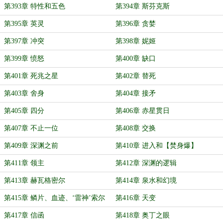
第393章 特性和五色
第394章 斯芬克斯
第395章 英灵
第396章 贪婪
第397章 冲突
第398章 妮姬
第399章 愤怒
第400章 缺口
第401章 死兆之星
第402章 替死
第403章 舍身
第404章 接矛
第405章 四分
第406章 赤星贯日
第407章 不止一位
第408章 交换
第409章 深渊之前
第410章 进入和【焚身爆】
第411章 领主
第412章 深渊的逻辑
第413章 赫瓦格密尔
第414章 泉水和幻境
第415章 鳞片、血迹、‘雷神’索尔
第416章 天变
第417章 信函
第418章 奥丁之眼