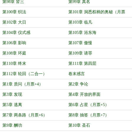
第98章 皆三
第99章 真名
第100章 织法
第101章 洞悉权柄的奥秘（月票
+3）
第102章 大日
第103章 临凡
第104章 仪式感
第105章 浴东海
第106章 影响
第107章 傲慢
第108章 环庭
第109章 请罪
第110章 终末
第111章 第四层
第112章 轮回（二合一）
卷末感言
第1章 质问（月票+4）
第2章 争论
第3章 发现
第4章 开放的界面
第5章 逃离
第6章 占星（月票+5）
第7章 两条路（月票+6）
第8章 抽签（月票+7）
第9章 酬功
第10章 圣石