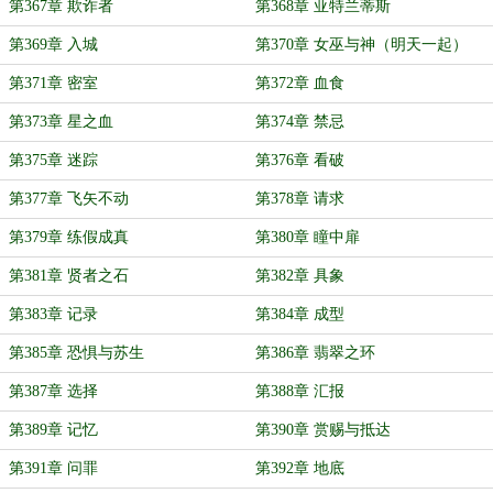
第367章 欺诈者
第368章 亚特兰蒂斯
第369章 入城
第370章 女巫与神（明天一起）
第371章 密室
第372章 血食
第373章 星之血
第374章 禁忌
第375章 迷踪
第376章 看破
第377章 飞矢不动
第378章 请求
第379章 练假成真
第380章 瞳中扉
第381章 贤者之石
第382章 具象
第383章 记录
第384章 成型
第385章 恐惧与苏生
第386章 翡翠之环
第387章 选择
第388章 汇报
第389章 记忆
第390章 赏赐与抵达
第391章 问罪
第392章 地底