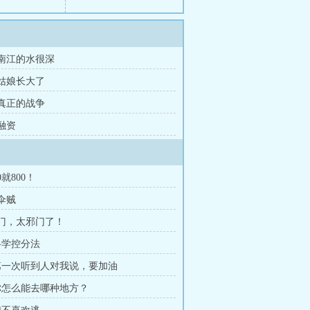
 南江的水很深
 姑娘长大了
 真正的战争
 融资
0就800！
偷伞贼
邪门，太邪门了！
 科学控分法
 第一次听到人对我说，要加油
 你怎么能去哪种地方？