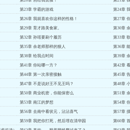
第20章 别给我丢脸！
第21章
第23章 学霸的游戏
第24章
第26章 我就喜欢你这样的性格！
第27章
第29章 育才路美食家。
第30章
第32章 孙瑶要刷个履历
第33章
第35章 余老师那样的狠人
第36章
第38章 给我点时间
第39章
第41章 你站哪一方？
第42章
第44章 第一次亲密接触
第45章
票）
第47章 不是说好王不见王吗？
第48章
第50章 商业机密，你能保密么
第51章
第53章 南江的梦想
第54章
第56章 去南中看状元，沾沾喜气
第57章
第59章 我把你打死，然后埋在清华园
第60章