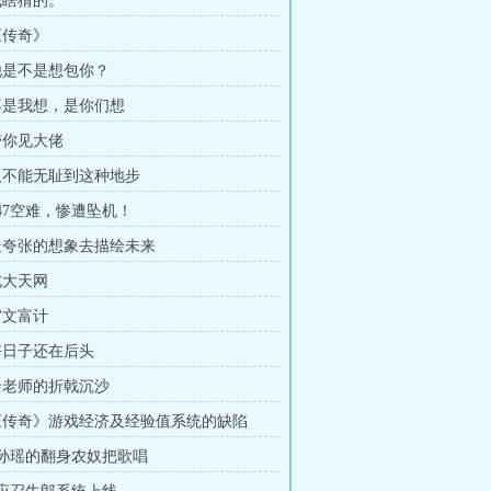
 我瞎猜的。
《传奇》
 他是不是想包你？
 不是我想，是你们想
 带你见大佬
 人不能无耻到这种地步
747空难，惨遭坠机！
 最夸张的想象去描绘未来
北大天网
穷文富计
 好日子还在后头
 余老师的折戟沉沙
 《传奇》游戏经济及经验值系统的缺陷
章 孙瑶的翻身农奴把歌唱