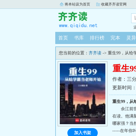
将本站设为首页
收藏齐齐读官网
首页
书库
排行榜
完本
灵异
您当前的位置：
齐齐读
-> 重生99，从
重生
作者：三
更新时间：202
重生99，
余江前
在读。他满
哪家强？当然
-----在年
加入书架