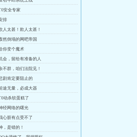
章 应召牛郎系统上线
 T0安全专家
 安排
章 欺人太甚！欺人太甚！
章 轰然倒塌的网吧帝国
 给你变个魔术
章 机会，留给有准备的人
章 余不群，咱们法院见！
章 悲剧肯定要阻止的
章 前途无量，必成大器
 T0动杀软蛋糕了
章 神经网络的曙光
章 我心脏有点受不了
 神，是错的！