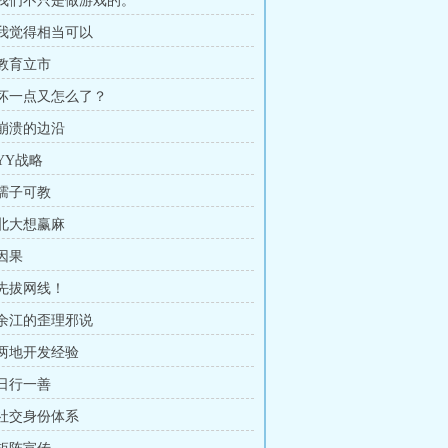
章 我们不只是做游戏的。
章 我觉得相当可以
 教育立市
章 坏一点又怎么了？
 崩溃的边沿
 YY战略
 孺子可教
 北大想赢麻
 因果
 先拔网线！
章 余江的歪理邪说
 两地开发经验
 日行一善
 社交身份体系