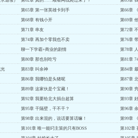
更求追读）
第62章 真的……顺着网线爬过来了？
第63章
。
第65章 第一张英雄卡到手
第66章 
第68章 有钱小开
第69章
第71章 串友
第72章
第74章 再加个零我也不卖
第76章
聊一下学霸+商业的剧情
第78章
第80章 那也别吃亏
第81章 
威光
第83章 叫余神
第84章
第86章 我哪怕是头猪呢
第87章 
第89章 这家伙是个宝藏！
第90章 
第92章 我要给北大捐台超算
第93章
第95章 干隔壁，干不干？
第96章
第98章 出来混的，说话要算话嘛！
第99章
第101章 唯一能叼主策的只有BOSS
第102