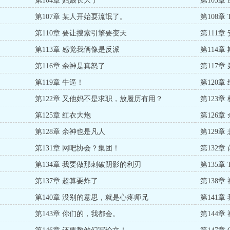
第104章 姑娘长大了
第105
第107章 某人开始耍流氓了。
第108章
第110章 要让搜索引擎要变天
第111章
第113章 感觉我俩像是反派
第114
第116章 余神是真怒了
第117
第119章 牛逼！
第120章
第122章 又他妈不是求职，放履历有用？
第123
第125章 红衣大炮
第126
第128章 余神也是凡人
第129
第131章 网吧协会？集团！
第132
第134章 我要做那刺破阴影的利刃
第135章
第137章 超算要炸了
第138
第140章 没别的意思，就是心疼师兄
第141
第143章 你们的，我都会。
第144章