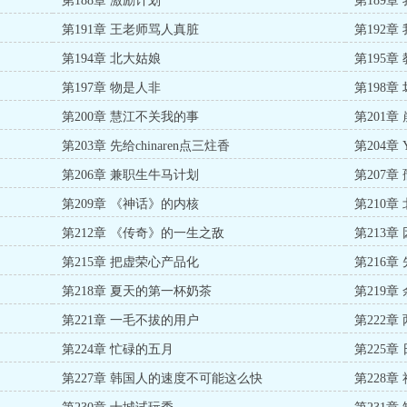
第188章 激励计划
第189
第191章 王老师骂人真脏
第192
第194章 北大姑娘
第195章
第197章 物是人非
第198
第200章 慧江不关我的事
第201章
第203章 先给chinaren点三炷香
第204章
第206章 兼职生牛马计划
第207章
第209章 《神话》的内核
第210章
第212章 《传奇》的一生之敌
第213章
第215章 把虚荣心产品化
第216章
第218章 夏天的第一杯奶茶
第219
第221章 一毛不拔的用户
第222章
第224章 忙碌的五月
第225章
第227章 韩国人的速度不可能这么快
第228章