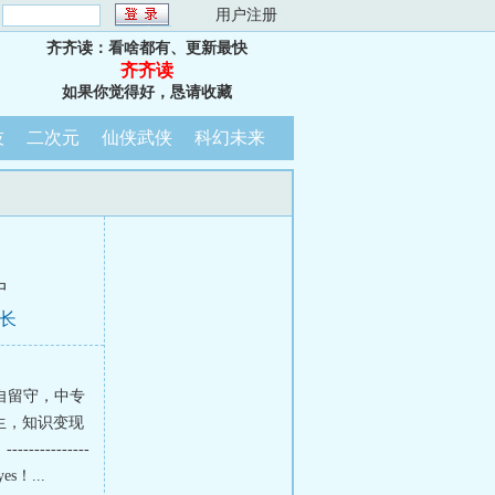
：
用户注册
齐齐读：看啥都有、更新最快
齐齐读
如果你觉得好，恳请收藏
技
二次元
仙侠武侠
科幻未来
中
见长
自留守，中专
生，知识变现
--------
！...