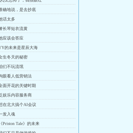
章 QQ太恐怖了，我很眼红
章 准确地说，是去抄底
 他话太多
章 箫长琴短衣流黄
 他应该会答应
 YY的未来是星辰大海
章 女生冬天的秘密
 咱们不玩流氓
章 狗眼看人低营销法
章 全面开花的关键时期
章 泛娱乐内容服务商
 想在北大搞个AI会议
 一发入魂
《Priston Tale》的未来