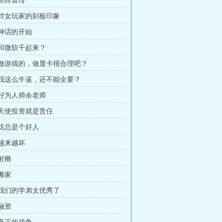
 矩阵宣传
章 对女玩家的刻板印象
 神话的开始
章 和微软干起来？
章 做游戏的，做显卡很合理吧？
章 我这么牛逼，还不能全要？
章 好为人师余老师
章 天使投资就是责任
 沈总是个好人
 越来越坏
 射雕
 搬家
章 我们的学弟太优秀了
 融资