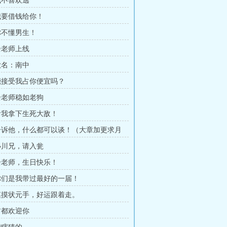
 我不喜欢逃
 我要借钱给你！
 你不懂男生！
 余老师上线
 歌名：南中
 能接受我占你便宜吗？
 余老师稳如老狗
 看我拿下生死大敌！
 告诉他，什么都可以谈！（大章加更求月
 小川兄，请入瓮
 余老师，生日快乐！
 你们是我带过最好的一届！
 摸摸状元手，好运跟着走。
 首都欢迎你