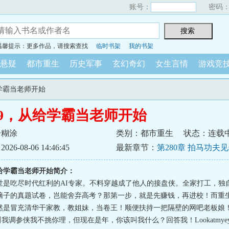
账号：
密码
温馨提示：更多作品，请搜索查找
临时书架
我的书架
悬疑
都市重生
历史军事
玄幻奇幻
女生言情
游戏竞
给学霸当老师开始
99，从给学霸当老师开始
分糊涂
类别：都市重生
状态：连载
6-08-06 14:46:45
最新章节：
第280章 拍马功夫
从给学霸当老师开始简介：
世是吃尽时代红利的AI专家。不料穿越成了他人的接盘侠。全家打工，独
脑子的真题试卷，岂能舍弃高考？那第一步，就是先赚钱，再进校！而重
是冒充清华干家教，教姐妹，当卷王！顺便扶持一把隔壁的网吧老板娘！-------
你叫我调参侠我不挑你理，但现在是年，你该叫我什么？回答我！Lookatmyeyes