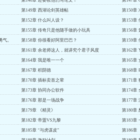
第146章 还要教他们写论文！
第147
第149章 西湖论剑英雄帖
第150
第152章 什么叫人设？
第153章
第155章 传奇只是他随手做的小玩具
第156
勇气。
第158章 你很看好阿里巴巴？
第159章
第161章 余老师这人，就讲究个君子风度
第162章
第164章 我是唯一一个
第165
第167章 积阴德
第168章
第170章 插标卖首之辈
第171
第173章 协同办公软件
第174
第176章 那是一场战争
第177
第179章 《精灵》
第180章
第182章 帝盟VS九黎
第183章
第185章 “与虎谋皮”
第186章 